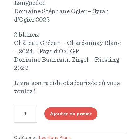
Languedoc
Domaine Stéphane Ogier – Syrah
d’Ogier 2022
2 blancs:
Château Grézan – Chardonnay Blanc
– 2024 – Pays d’Oc IGP
Domaine Baumann Zirgel – Riesling
2022
Livraison rapide et sécurisée où vous
voulez !
quantité
Ajouter au panier
de
Box
Automnale
Catégorie :
Les Bons Plans