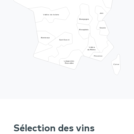
Jura
Vallée de la loire
Bourgogne
Savoie
Beaujolais
Bordeaux
Sud-Ouest
Vallée
du Rhône
Provence
Languedoc
Roussillon
Corse
Sélection des vins