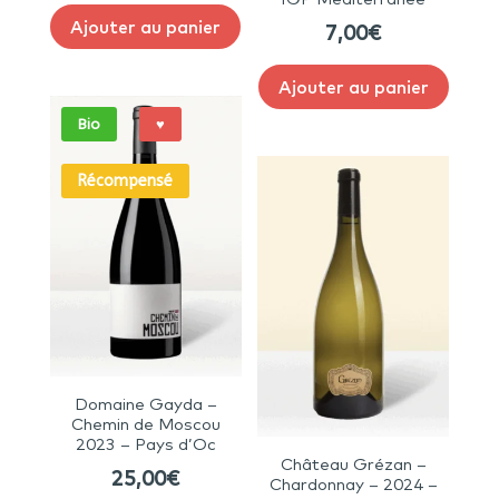
Ajouter au panier
7,00
€
Ajouter au panier
Bio
♥
Récompensé
Domaine Gayda –
Chemin de Moscou
2023 – Pays d’Oc
Château Grézan –
25,00
€
Chardonnay – 2024 –