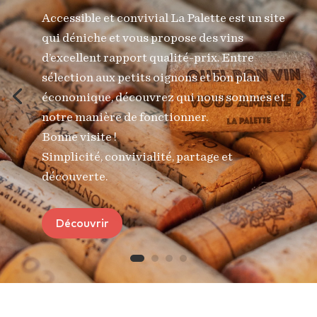
Accessible et convivial La Palette est un site
qui déniche et vous propose des vins
d’excellent rapport qualité-prix. Entre
sélection aux petits oignons et bon plan
économique, découvrez qui nous sommes et
notre manière de fonctionner.
Bonne visite !
Simplicité, convivialité, partage et
découverte.
Découvrir