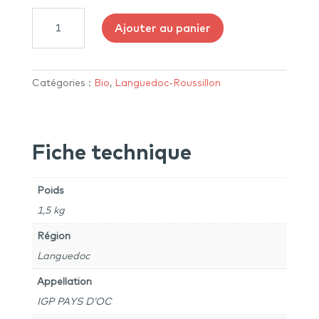
quantité
Ajouter au panier
de
Maman
Poule
2024
Catégories :
Bio
,
Languedoc-Roussillon
-
Clos
de
Fiche technique
manzotte
-
IGP
Poids
Pays
1,5 kg
d'Oc
Région
Languedoc
Appellation
IGP PAYS D’OC