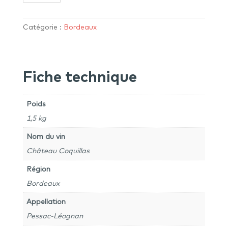
Château
Coquillas
2022
Catégorie :
Bordeaux
Rouge
-
Pessac
Fiche technique
Léognan
Poids
1,5 kg
Nom du vin
Château Coquillas
Région
Bordeaux
Appellation
Pessac-Léognan