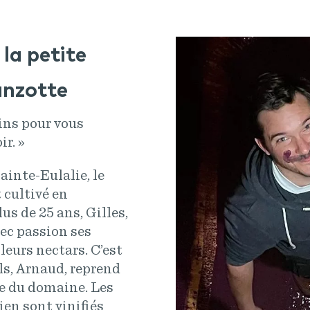
la petite
anzotte
sins pour vous
ir. »
ainte-Eulalie, le
t cultivé en
us de 25 ans, Gilles,
vec passion ses
 leurs nectars. C’est
ils, Arnaud, reprend
ve du domaine. Les
ien sont vinifiés