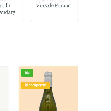
et de
Vins de France
audary
Bio
Récompensé