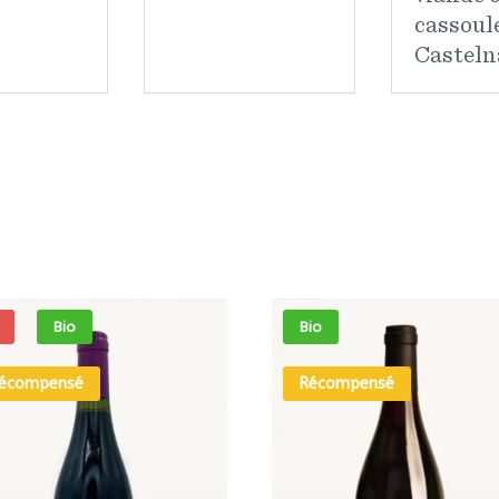
cassoul
Casteln
Bio
Bio
écompensé
Récompensé