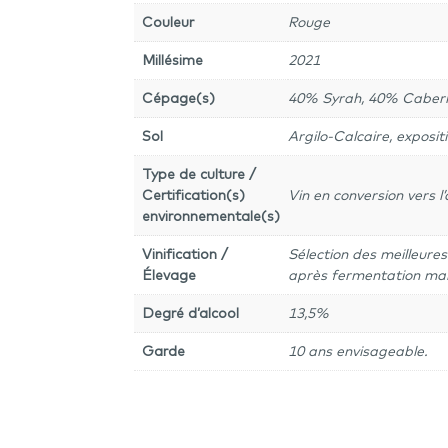
Couleur
Rouge
Millésime
2021
Cépage(s)
40% Syrah, 40% Cabern
Sol
Argilo-Calcaire, exposit
Type de culture /
Certification(s)
Vin en conversion vers l’
environnementale(s)
Vinification /
Sélection des meilleure
Élevage
après fermentation mal
Degré d’alcool
13,5%
Garde
10 ans envisageable.