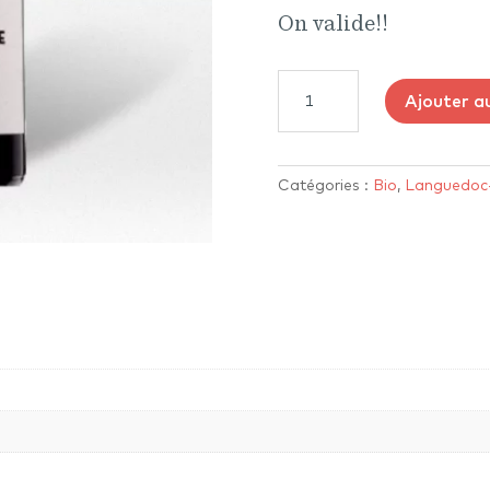
On valide!!
quantité
Ajouter a
de
Clos
de
Manzotte
Catégories :
Bio
,
Languedoc-
2021
-
Cabardès