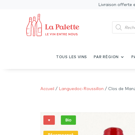
Livraison offerte 
Recherche
de
produits
TOUS LES VINS
PAR RÉGION
P
Accueil
/
Languedoc-Roussillon
/ Clos de Man
♥
Bio