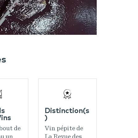
ès
ds
Distinction(s
ins
)
bout de
Vin pépite de
ou un
La Revue des