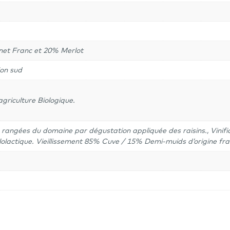
et Franc et 20% Merlot
ion sud
agriculture Biologique.
s rangées du domaine par dégustation appliquée des raisins., Vini
olactique. Vieillissement 85% Cuve / 15% Demi-muids d’origine fra