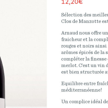
12,20
€
Sélection des meilleu
Clos de Manzotte est
Arnaud nous offre un v
fraicheur et la compl
rouges et noirs ainsi 
arômes épicés de la 
compléter la finesse 
merlot. C’est un vin 
est bien structurée a
Equilibre entre fraî
méditerranéenne!
Un complice idéal d