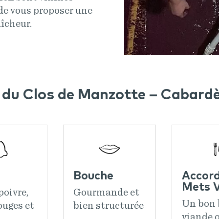
de vous proposer une
aîcheur.
 du Clos de Manzotte – Cabard
Bouche
Accor
Mets V
poivre,
Gourmande et
Un bon 
ouges et
bien structurée
viande 