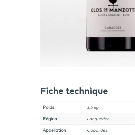
Fiche technique
Poids
1,5 kg
Région
Languedoc
Appellation
Cabardès