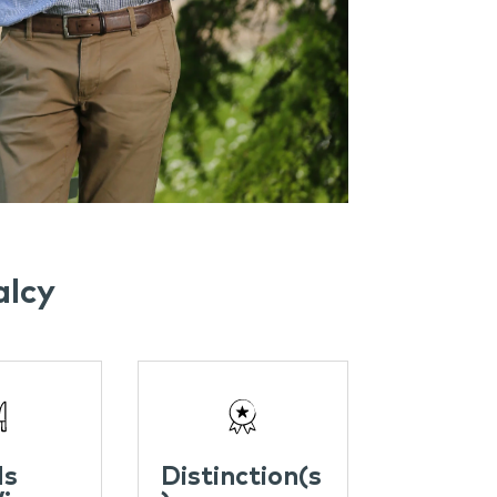
alcy
ds
Distinction(s