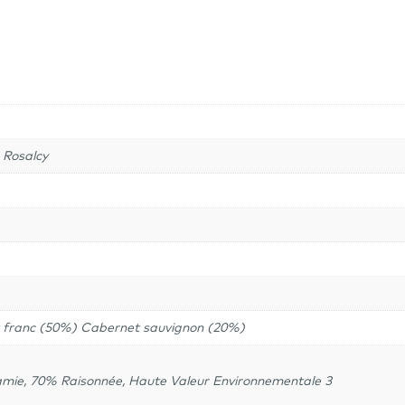
Rosalcy
2021
-
Lalande
de
Pomerol
 Rosalcy
 franc (50%) Cabernet sauvignon (20%)
mie, 70% Raisonnée, Haute Valeur Environnementale 3