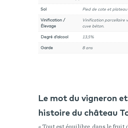
Sol
Pied de cote et plateau
Vinification /
Vinification parcellaire
Élevage
cuve béton.
Degré d’alcool
13,5%
Garde
8 ans
Le mot du vigneron et 
histoire du château T
« Tout est équilibre, dans le fruit 