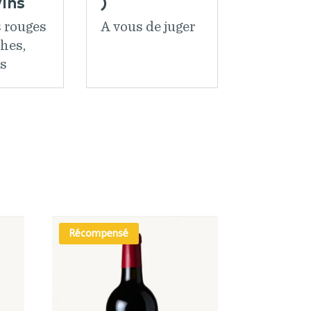
ins
)
 rouges
A vous de juger
hes,
s
Récompensé