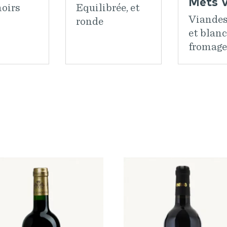
Mets V
noirs
Equilibrée, et
Viandes
ronde
et blanc
fromage