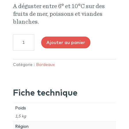
A déguster entre 6° et 10°C sur des
fruits de mer, poissons et viandes
blanches.
quantité
Ajouter au panier
de
Château
Lamothe-
Vincent
Catégorie :
Bordeaux
"Réserve"
2025
-
Fiche technique
Bordeaux
Blanc
Poids
1,5 kg
Région