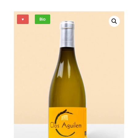
♥
Bio