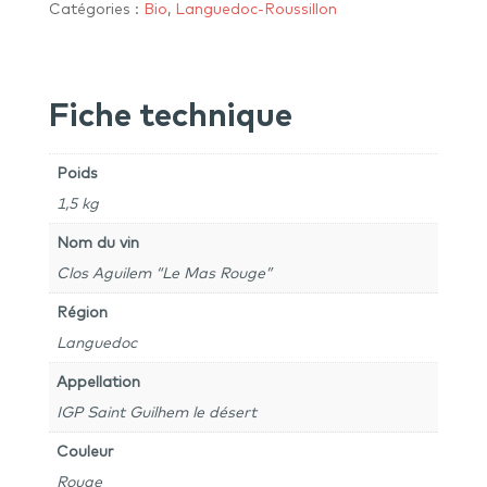
“Le
Catégories :
Bio
,
Languedoc-Roussillon
Mas
Rouge”
2022
Fiche technique
–
IGP
Saint
Poids
Guilhem
1,5 kg
le
désert
Nom du vin
Clos Aguilem “Le Mas Rouge”
Région
Languedoc
Appellation
IGP Saint Guilhem le désert
Couleur
Rouge