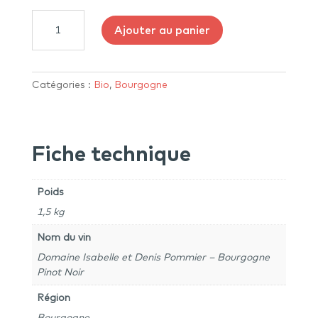
quantité
Ajouter au panier
de
Domaine
Isabelle
et
Catégories :
Bio
,
Bourgogne
Denis
Pommier
–
Fiche technique
Bourgogne
Pinot
Noir
Poids
2022
1,5 kg
Nom du vin
Domaine Isabelle et Denis Pommier – Bourgogne
Pinot Noir
Région
Bourgogne