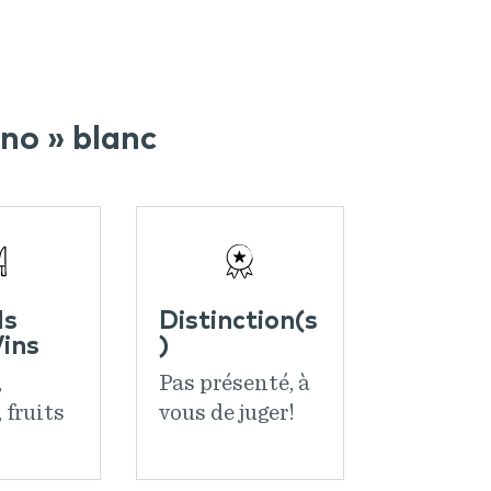
no » blanc
ds
Distinction(s
ins
)
,
Pas présenté, à
 fruits
vous de juger!