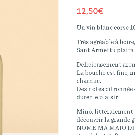
12,50
€
Un vin blanc corse 
Très agréable à boir
Sant Armettu plaira
Délicieusement arom
La bouche est fine, 
charnue.
Des notes citronnée 
durer le plaisir.
Minò, littéralement l
découvrir la grande g
NOME MA MAIO DI G