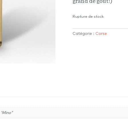
grand de goût!)
Rupture de stock
Catégorie :
Corse
'Mino"