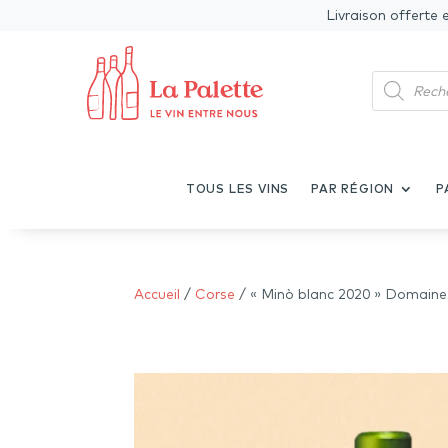
Livraison offerte 
Recherche
de
produits
TOUS LES VINS
PAR RÉGION
P
Accueil
/
Corse
/ « Minò blanc 2020 » Domaine