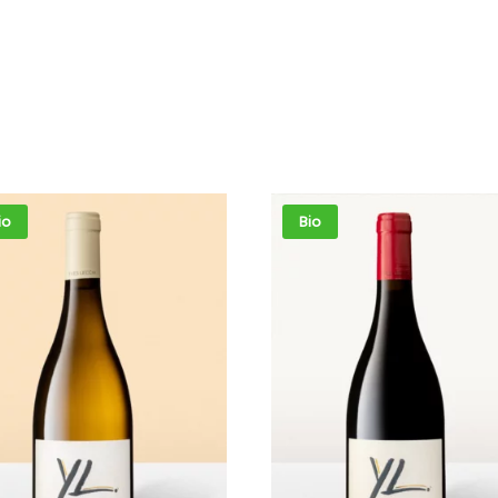
io
Bio