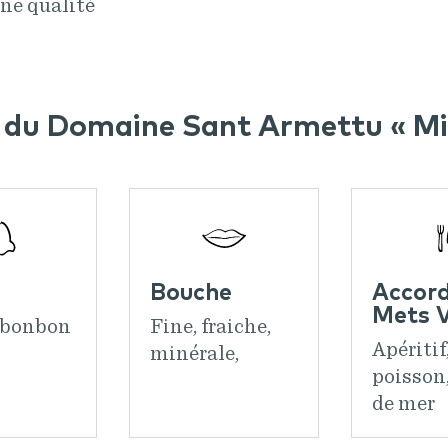
’une qualité
 du Domaine Sant Armettu « Mi
Bouche
Accor
Mets V
 bonbon
Fine, fraiche,
Apéritif
minérale,
poisson,
de mer