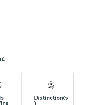
nc
ds
Distinction(s
ins
)