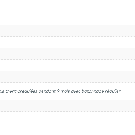
-
Pessac-
Léognan
ois thermorégulées pendant 9 mois avec bâtonnage régulier