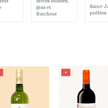
leur
Notes boisées,
Saint-J
e
gras et
poêlées
fraicheur
♥