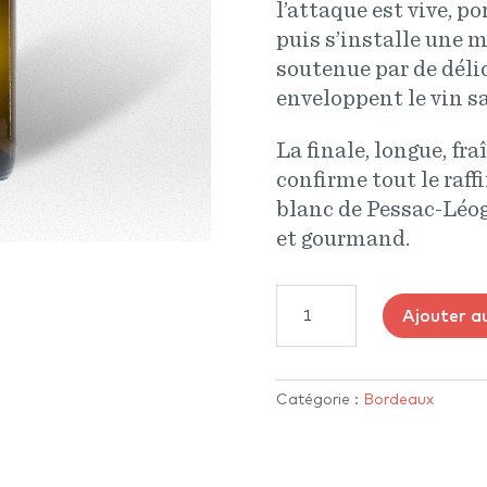
l’attaque est vive, po
puis s’installe une m
soutenue par de déli
enveloppent le vin s
La finale, longue, fr
confirme tout le raf
blanc de Pessac-Léog
et gourmand.
quantité
Ajouter a
de
Château
Lafont
Menaut
Catégorie :
Bordeaux
-
Blanc
2023