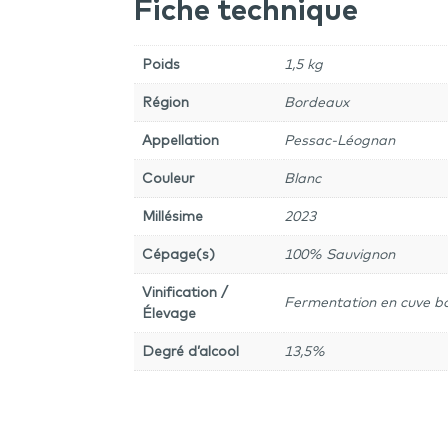
Fiche technique
Poids
1,5 kg
Région
Bordeaux
Appellation
Pessac-Léognan
Couleur
Blanc
Millésime
2023
Cépage(s)
100% Sauvignon
Vinification /
Fermentation en cuve b
Élevage
Degré d’alcool
13,5%