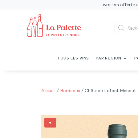
Livraison offerte 
Recherche
de
produits
TOUS LES VINS
PAR RÉGION
P
Accueil
/
Bordeaux
/ Château Lafont Menaut 
♥