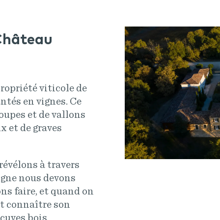
 Château
opriété viticole de
antés en vignes. Ce
roupes et de vallons
ux et de graves
 révélons à travers
vigne nous devons
ns faire, et quand on
it connaître son
s cuves bois