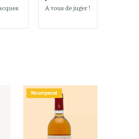
acques
A vous de juger !
Récompensé