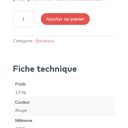
quantité
Ajouter au panier
de
Château
Réaut
2018
Catégorie :
Bordeaux
-
Cadillac
côtes
Fiche technique
de
Bordeaux
Poids
1,5 kg
Couleur
Rouge
Millésime