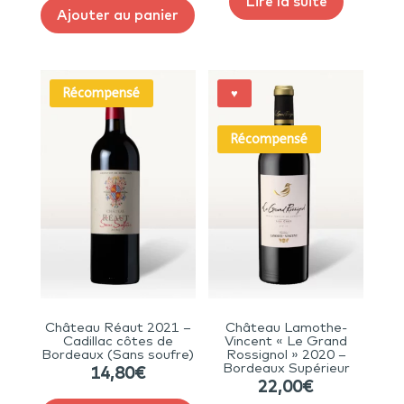
Lire la suite
Ajouter au panier
Récompensé
♥
Récompensé
Château Réaut 2021 –
Château Lamothe-
Cadillac côtes de
Vincent « Le Grand
Bordeaux (Sans soufre)
Rossignol » 2020 –
Bordeaux Supérieur
14,80
€
22,00
€