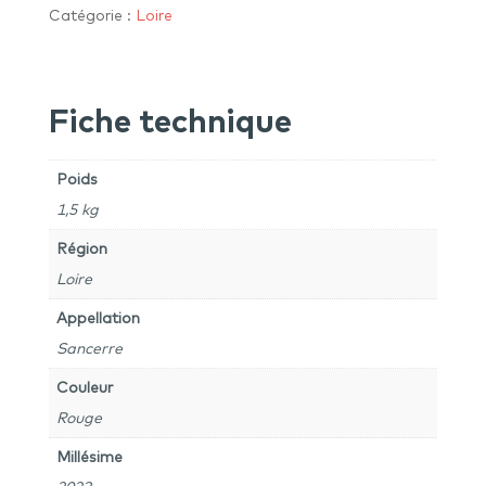
Mellot
Catégorie :
Loire
"Le
Rabault"
2023
Fiche technique
-
Sancerre
Poids
1,5 kg
Région
Loire
Appellation
Sancerre
Couleur
Rouge
Millésime