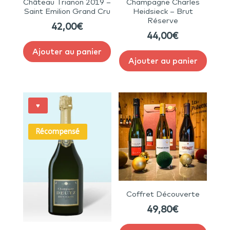
Château Trianon 2019 –
Champagne Charles
Saint Emilion Grand Cru
Heidsieck – Brut
Réserve
42,00
€
44,00
€
Ajouter au panier
Ajouter au panier
♥
Récompensé
Coffret Découverte
49,80
€